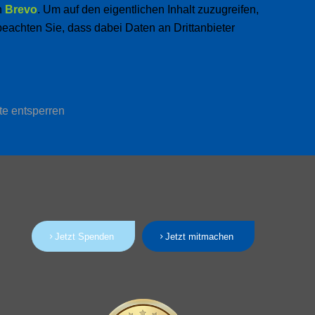
n
Brevo
. Um auf den eigentlichen Inhalt zuzugreifen,
 beachten Sie, dass dabei Daten an Drittanbieter
te entsperren
Jetzt Spenden
Jetzt mitmachen