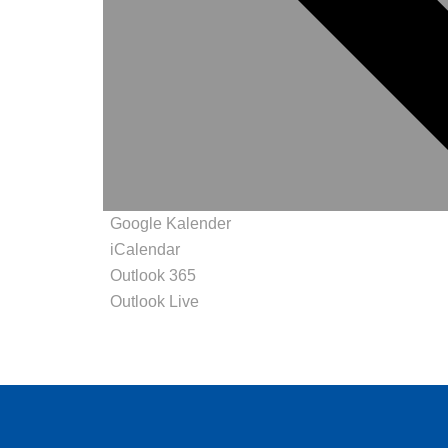
Google Kalender
iCalendar
Outlook 365
Outlook Live