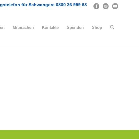
gstelefon für Schwangere 0800 36 999 63
en
Mitmachen
Kontakte
Spenden
Shop
DEINE STIMME
FÜR
DAS LEBEN
Aktiv für das Leben