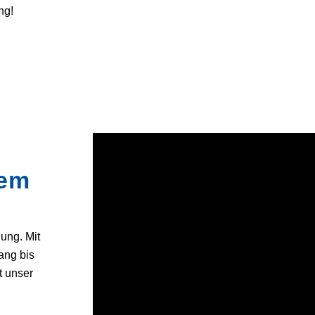
ng!
rem
ung. Mit
ang bis
t unser