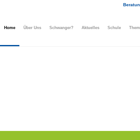
Beratun
Home
Über Uns
Schwanger?
Aktuelles
Schule
Them
Mithelfen und Spenden