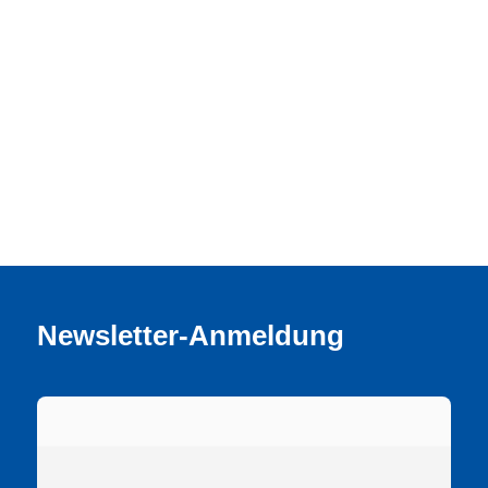
Inhalt entsperren
Erforderlichen Service akzeptieren und
Inhalte entsperren
Weitere Informationen
Newsletter-Anmeldung