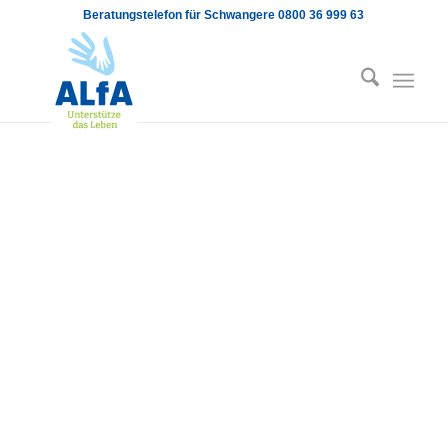
Beratungstelefon für Schwangere 0800 36 999 63
Ihre Spende rettet Leben!
Allgemeine Verwendung
Ihre Spende ermöglicht unsere Arbeit in allen
Bereichen: Wir können das Geld dort einsetzen, wo
es gerade besonders gebraucht wird - z.B. die