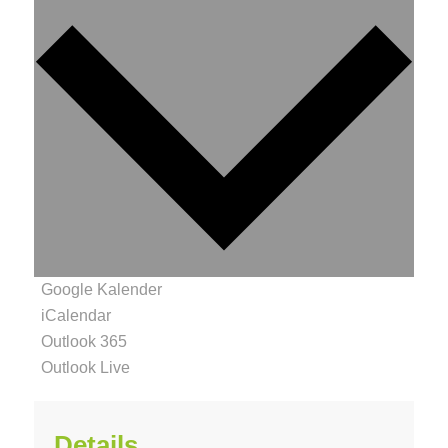
Google Kalender
iCalendar
Outlook 365
Outlook Live
Details