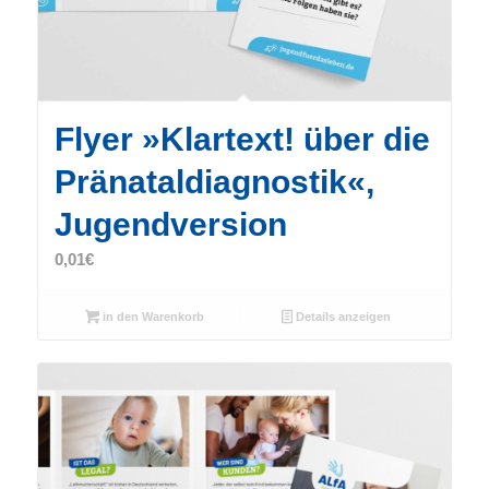
Flyer »Klartext! über die
Pränataldiagnostik«,
Jugendversion
0,01
€
in den Warenkorb
Details anzeigen