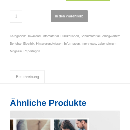
in den Warenkorb
Kategorien:
Download
,
Infomaterial
,
Publikationen
,
Schulmaterial
Schlagwörter:
Berichte
,
Bioethik
,
Hintergrundwissen
,
Information
,
Interviews
,
Lebensforum
,
Magazin
,
Reportagen
Beschreibung
Ähnliche Produkte